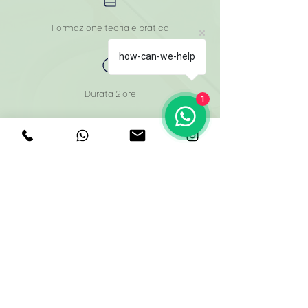
Formazione teoria e pratica
how-can-we-help
Durata 2 ore
1
Rilascio di attestato
Euro 600,00 + Iva
Richiedi informazioni