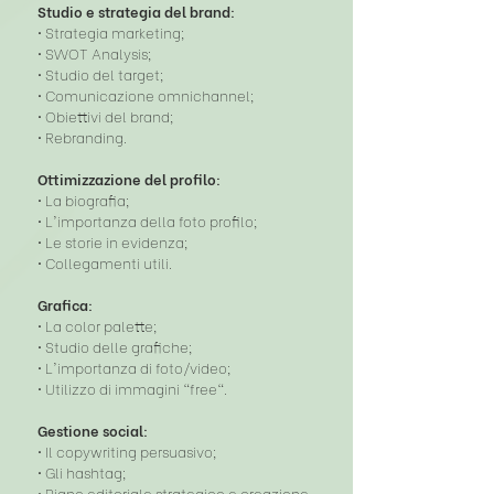
Studio e strategia del brand:
• Strategia marketing;
• SWOT Analysis;
• Studio del target;
• Comunicazione omnichannel;
• Obiettivi del brand;
• Rebranding.
Ottimizzazione del profilo:
• La biografia;
• L'importanza della foto profilo;
• Le storie in evidenza;
• Collegamenti utili.
Grafica:
• La color palette;
• Studio delle grafiche;
• L'importanza di foto/video;
• Utilizzo di immagini "free".
Gestione social:
• Il copywriting persuasivo;
• Gli hashtag;
• Piano editoriale strategico e creazione